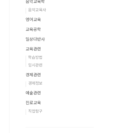
음악교육학
음악교육사
영어교육
교육공학
일상다반사
교육관련
학습방법
입시관련
경제관련
경제정보
예술관련
진로교육
직업탐구