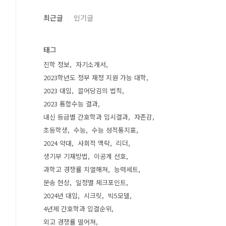
최근글
인기글
태그
진학 정보
자기소개서
2023학년도 정부 재정 지원 가능 대학
2023 대입
끌어당김의 법칙
2023 통합수능 결과
내신 등급별 간호학과 입시결과
자존감
초등학생
수능
수능 성적통지표
2024 약대
사회적 맥락
리더
생기부 기재방법
이공계 선호
과학고 경쟁률 치열해져
능력세트
문송 현상
일정별 체크포인트
2024년 대입
시크릿
빅5모델
4년제 간호학과 입결순위
외고 경쟁률 떨어져