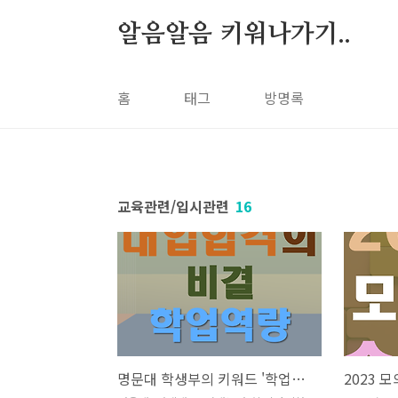
본문
알음알음 키워나가기..
홈
태그
방명록
교육관련/입시관련
16
명문대 학생부의 키워드 '학업역량'
2023 