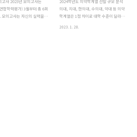
모의고사 2023년 모의고사는
2024학년도 의약학계열 선발 규모 분석
전국연합학력평가) 3월부터 총 6회
의대, 치대, 한의대, 수의대, 약대 등 의약
. 모의고사는 자신의 실력을
학계열은 1점 차이로 대학 수준이 달라질
있는 기회인 만큼 일정 및 대상
정도로 경쟁이 치열합니다. 지역별, 대학
2023. 1. 28.
 미리 시험을 준비해 보면 좋
별 모집 규모를 꼼꼼히 점검하는 것이 우
니다. 아울러 작년 모의고사 기
선입니다. 경쟁관계에 있는 SKY 자연계
아보겠습니다. 2023년 모의
일반학과 등도 확인해야 합니다. 2024학
날짜 대상 시험영역 주관 3월
년도 의약학계열 선발 규모를 분석해 보
 23일(목) 1, 2, 3학년 국어,
겠습니다. 의대 3091명 선발…서울권 비
, 한국사, 사회·과학탐구 서울
중은 약대가 39.1%로 가장 높아 2022학
4월 2023년 4월 12일(수) 3
년도부터 37개 약대가 학부 선발로 전환
수학, 영어, 한국사, 사회·과학
한 이후 의약학계열 모집 규모는 7000명
육청 6월 2023년 6월 1일
수준을 유지하고 있습니다. 2024학년도
년 전영역 한국교육과정평가원 1,
는 전형계획안 정원 내외 기준으로 총
 수학, 영어, 한국사, 사회·과
6967명을 선발할 예정입니다. 39개 의대
광역시교육청 7월 2023년 7
는 3091명, 11개 치대는 642명, 12개 한
 3학년 ..
의대는 761명, 10개 수의대는 525명,
37..