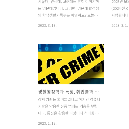
서울대, 연세대, 고려대는 흔히 이야기하
2023년 
는 명문대입니다. 그러면, 명문대 합격생
(2024 
의 학생생활기록부는 어떨까요? 오늘은
시행됩니다
합격생에게 어떤 키워드가 주요한지 알아
확인할 수 
2023. 3. 19.
2023. 3. 1.
보겠습니다. 명문대 합격 키워드 서울대,
을 확인하여
연세대, 고려대 등 명문대 합격 학생부를
을 것 같습
살펴보면 공통의 정보가 있습니다. 이들
출문제도 알
대학에 합격한 합격생의 학교생활기록부
고사 일정 
에 기록된 주요 키워드를 학업역량, 진로
2023년 3월
역량, 공동체역량, 태도·자세 등으로 분
수학, 영어
류한 것 중에 학업역량을 알아보겠습니
특별시교육청 
다. 학업역량 먼저 학업역량을 말하자면,
학년 국어, 
학업역량은 대학교육을 충실히 이수하는
탐구 경기도교
경찰행정학과 특징, 취업률과 등급컷
데 필요한 수학능력으로, ‘학업성취도’,
(목) 3학
‘학업태도’, ‘탐구력’의 3가지 평가항목으
2학년 국어,
강력 범죄는 줄어들었다고 하지만 컴퓨터
로 구성됩니다. ‘학업성취도’는 정량적인
학탐구 부산
기술을 악용한 신종 범죄는 기승을 부립
학업성취도와 함께 이수과목, 이수자 수,
월 11일(화)
니다. 통신을 활용한 피싱이나 스미싱 사
평균과 표준편차, 성취도와 성취비율 등
기, 사이버 공간과 연계된 마약·성 범죄가
2023. 1. 19.
평..
대표적입니다. 범죄가 지능화·고도화되