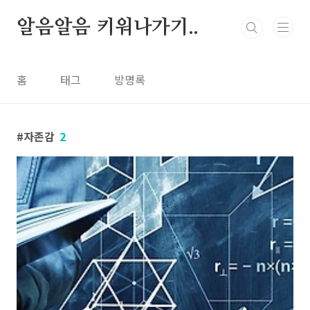
본문
알음알음 키워나가기..
홈
태그
방명록
자존감
2