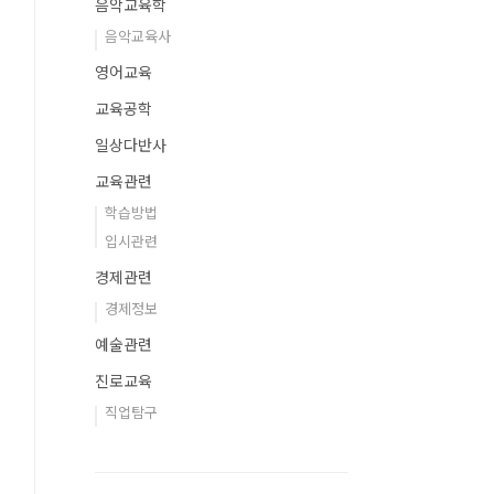
음악교육학
음악교육사
영어교육
교육공학
일상다반사
교육관련
학습방법
입시관련
경제관련
경제정보
예술관련
진로교육
직업탐구