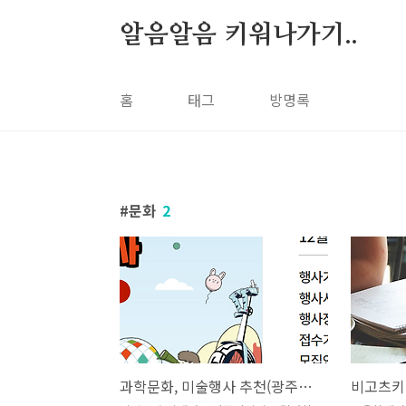
본문
알음알음 키워나가기..
홈
태그
방명록
문화
2
과학문화, 미술행사 추천(광주광역시)