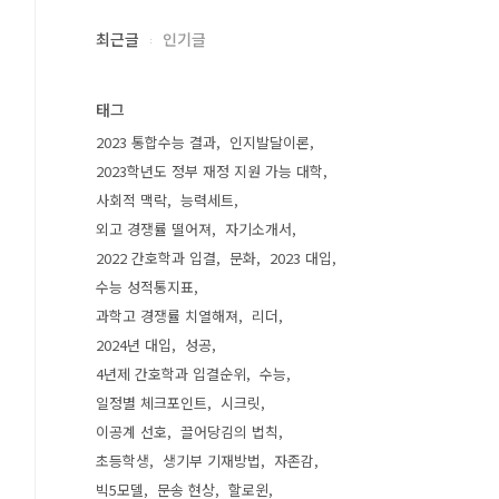
최근글
인기글
태그
2023 통합수능 결과
인지발달이론
2023학년도 정부 재정 지원 가능 대학
사회적 맥락
능력세트
외고 경쟁률 떨어져
자기소개서
2022 간호학과 입결
문화
2023 대입
수능 성적통지표
과학고 경쟁률 치열해져
리더
2024년 대입
성공
4년제 간호학과 입결순위
수능
일정별 체크포인트
시크릿
이공계 선호
끌어당김의 법칙
초등학생
생기부 기재방법
자존감
빅5모델
문송 현상
할로윈