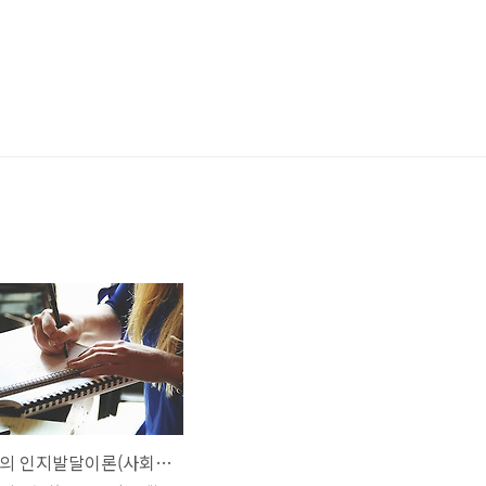
 바
비고츠키의 인지발달이론(사회적 구성주의)