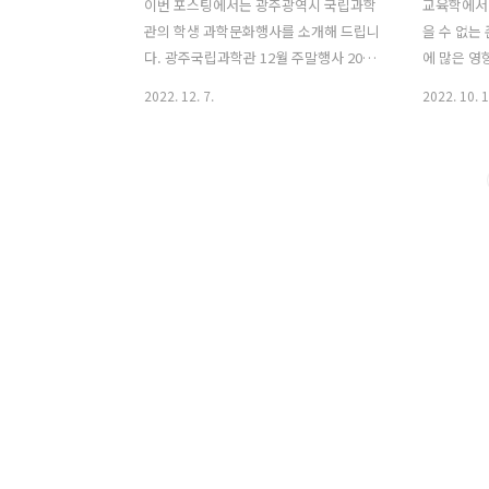
이번 포스팅에서는 광주광역시 국립과학
교육학에서 
관의 학생 과학문화행사를 소개해 드립니
을 수 없는
다. 광주국립과학관 12월 주말행사 2022
에 많은 영
년 12월 주말행사 (12.4. ~ 12.18., 매주
은 실제 수
2022. 12. 7.
2022. 10. 1
일요일) ※ 정부의 코로나19 대응 지침(단
니다. 모둠
계)에 따라 회차별 인원은 조정될 수 있습
들에게 성
니다. ※ 7월 3일 주말행사부터 발권방법
러일으키는
이 아래와 같이 변경되었음을 안내드립니
라고 할 수
다. ▶ 변경전 : 당일 과학관 개관시간부터
는 성인 또
선착순으로 상상홀 앞 무인발권기에서 발
호작용을 통
권 후 참여 ▶ 변경후: 행사시작 1시간 전
기 조절 등
상상홀 앞에서 선착순으로 번호표 배부
하게 됨 2
※ 1인 4매 한정 광주시립미술관 ▶ 기간
인 ① 사회
: 2022.11.29~2023.02.28 ▶ 장소: 시립
을 통해 외
미술관 본관 제1, 2 전시실 작품수 회화
(맥락) : 
및 설치 등 50여점 기획의도 ‘예술가의 시
호 등과 같
선은 어느 곳에 머물러야 하..
율적 통제,
은 고등정신