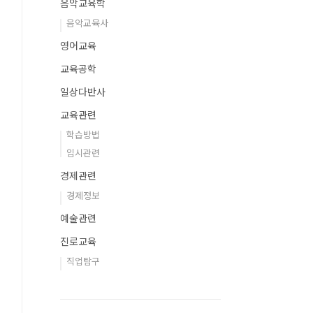
음악교육학
음악교육사
영어교육
교육공학
일상다반사
교육관련
학습방법
입시관련
경제관련
경제정보
예술관련
진로교육
직업탐구