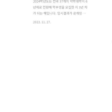
2024학년도는 전국 37개의 약학대학이 6
년제로 전환해 학부생을 모집한 지 3년 차
가 되는 해입니다. 입시결과가 공개된 올
해(2023학년도)의 경우 첫 입시를 치른
2022. 11. 27.
2022학년도에 비해 경쟁률이 다소 떨어
졌지만 약대의 인기는 여전히 높습니다.
약대를 희망하는 고2 학생들을 위해,
2024학년도의 약대 입시에 대해 살펴보
겠습니다. [교과전형]1등급대 초중반 내
신 + 수능 최저 충족해야 2024학년도 약
대 수시 모집에서 가장 많은 인원을 선발
하는 전형은 학생부교과전형입니다. 정원
내 전형 기준, 37개 대학 중 고려대(세종),
단국대, 서울대, 성균관대, 아주대, 원광
대, 이화여대를 제외한 30개 대학에서 교
과전형으로 신입생을 선발합니다. 부산
대, 순천대는 지역인재전형으로만 선발한
다는 특징이 있습니다. 서..