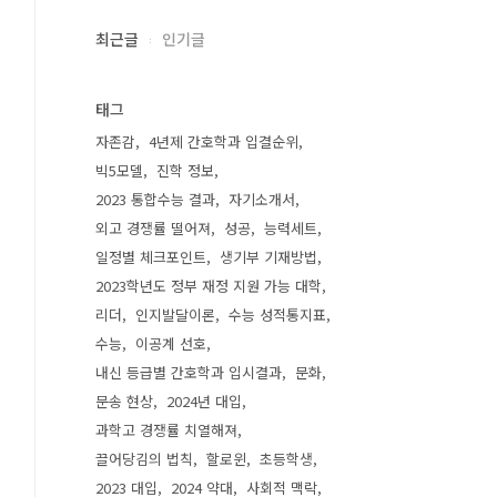
최근글
인기글
태그
자존감
4년제 간호학과 입결순위
빅5모델
진학 정보
2023 통합수능 결과
자기소개서
외고 경쟁률 떨어져
성공
능력세트
일정별 체크포인트
생기부 기재방법
2023학년도 정부 재정 지원 가능 대학
리더
인지발달이론
수능 성적통지표
수능
이공계 선호
내신 등급별 간호학과 입시결과
문화
문송 현상
2024년 대입
과학고 경쟁률 치열해져
끌어당김의 법칙
할로윈
초등학생
2023 대입
2024 약대
사회적 맥락